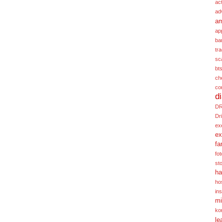
act
ad
a
ap
ba
tr
sc
bt
ch
co
d
D
Dr
ex
ex
fa
fot
st
ha
hos
ins
mi
ko
le