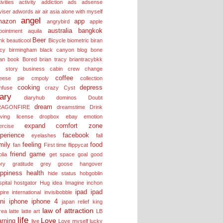
ivities
activity
addiction
ads
adsense
viser
adwords
air
air asia
alone with myself
angel
mazon
app
angrybird
apple
australia
bangkok
pointment
aquila
Beer
nk
beauticool
Bicycle
biometric
biran
acy
birmingham
black canyon
blog
bone
an
book
Bored
brian tracy
briantracybkk
s story
business
cabin crew
change
coffee
eese pie
cmpoly
collection
cooking
depress
nfuse
crazy
Cyst
iary
diaryhub
dominos
Doubt
dream
RAGONFIRE
dreamstime
Drink
iving license
dropbox
ebay
emotion
expand comfort zone
ercise
perience
facebook
eyelashes
fall
mily
feeling
food
fan
First time
flippycat
friend
game
olia
get space
goal
good
ory
gratitude
grey goose
hangover
ppiness
health
hide status
hobgoblin
pital
hostgator
Hug
idea
Imagine
inchon
ipad
ipad
pire
international
invisibobble
ni
iphone
iphone 4
japan relief
king
law of attraction
rea
latte
latte art
LB
life
Love
arning
live
Love myself
lucky