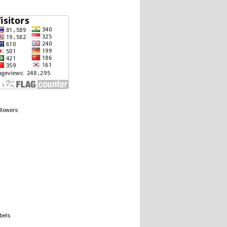
llowers
bels