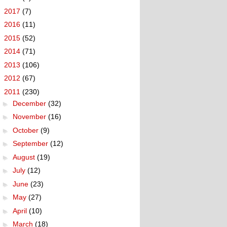
►
2017
(7)
►
2016
(11)
►
2015
(52)
►
2014
(71)
►
2013
(106)
►
2012
(67)
▼
2011
(230)
►
December
(32)
►
November
(16)
►
October
(9)
►
September
(12)
►
August
(19)
►
July
(12)
►
June
(23)
►
May
(27)
►
April
(10)
►
March
(18)