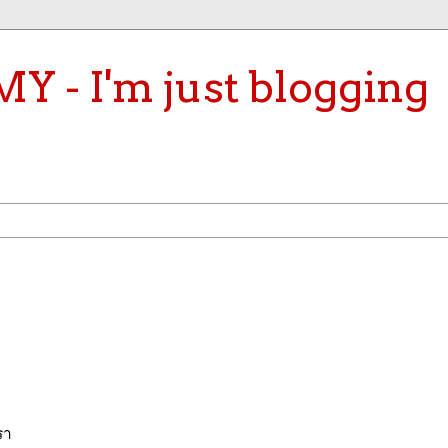
- I'm just blogging
รา