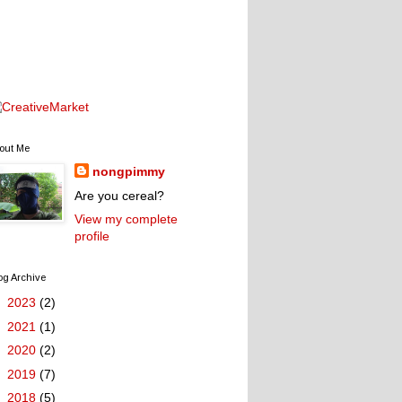
out Me
nongpimmy
Are you cereal?
View my complete
profile
og Archive
►
2023
(2)
►
2021
(1)
►
2020
(2)
►
2019
(7)
►
2018
(5)