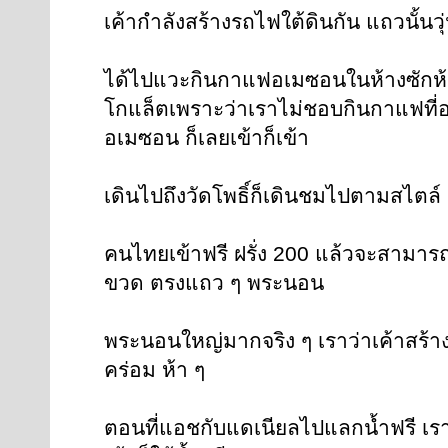
เค้ากำลังสร้างรถไฟใต้ดินกัน แถวนั้นว
ได้ไปแวะกินกาแฟอเมซอนในห้างซักห้าง
โกแล็ตเพราะว่าเราไม่ชอบกินกาแฟที่อ
อเมซอน ก็เลยเข้าก็เข้า
เดินไปถึงวัดโพธิ์ก็เดินชมไปตามสไตล์
คนไทยเข้าฟรี ฝรั่ง 200 แล้วจะสามาร
ขวด ตรงแถว ๆ พระนอน
พระนอนใหญ่มากจริง ๆ เราว่าเค้าสร้า
คร่อม ห้า ๆ
ตอนที่แอชกับแดเนียลไปแลกน้ำฟรี เราก