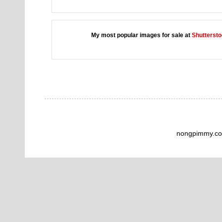
My most popular images for sale at
Shutterst
nongpimmy.co