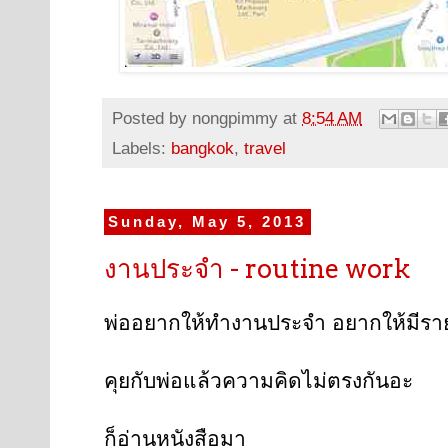
Posted by
nongpimmy
at
8:54 AM
Labels:
bangkok
,
travel
Sunday, May 5, 2013
งานประจำ - routine work
พ่ออยากให้ทำงานประจำ อยากให้มีราย
คุยกับพ่อแล้วความคิดไม่ตรงกันอะ
ก็อ่านหนังสือมา