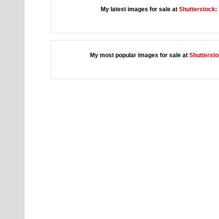
My latest images for sale at
Shutterstock
:
My most popular images for sale at
Shutterst