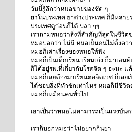
หมอก็อยากจะให้กินยา
วันนี้รู้สึกว่าหมอขายของชัด ๆ
ยาในประเทศ ยาต่างประเทศ ก็มีหลาย
ประเทศดูก่อนก็ได้ บลา ๆๆ
เราถามหมอว่าสิ่งที่สำคัญที่สุดในชีว
หมอบอกว่า ไม่มี หมอเป็นคนไม่ตั้งคว
หมอก็เล่าเรื่องของหมอให้ฟัง
หมอก็เป็นเด็กเรียน เรียนเก่ง ก็มาเอน
ก็ได้อยู่รพ.ที่เกี่ยวกับโรคจิต ๆ อะนะ แ
หมอก็เลยต้องมาเรียนต่อจิตเวช ก็เลยเป็
ได้ชอบสิ่งที่ทำซักเท่าไหร่ หมอก็มีชีว
หมอก็เหมือนคนทั่วไป....
เอาเป็นว่าหมอไม่สามารถเป็นแรงบันด
เราก็บอกหมอว่าไม่อยากกินยา