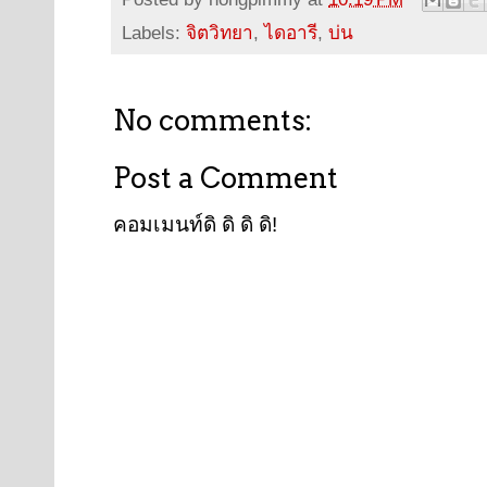
Labels:
จิตวิทยา
,
ไดอารี
,
บ่น
No comments:
Post a Comment
คอมเมนท์ดิ ดิ ดิ ดิ!