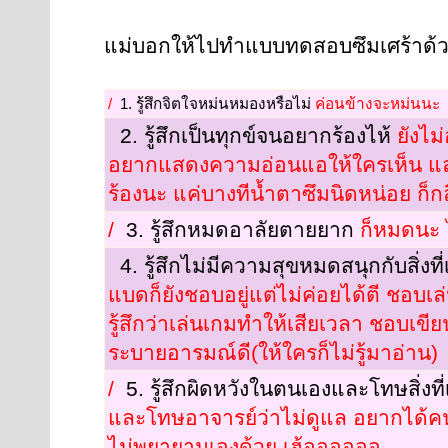
แม่บอกให้ไปทำแบบทดสอบซึมเศร้าด้วย
/
1. รู้สึกจิตใจหม่นหมองหรือไม่
ค่อนข้างจะหม่นนะ
2. รู้สึกเป็นทุกข์จนอยากร้องไห้
ยังไม่
อยากแสดงความอ่อนแอให้ใครเห็น และ
ร้องนะ แค่บางทีน้ำตาซึมนิดหน่อย ก็ก
/
3. รู้สึกหมดอาลัยตายยาก
ก็หมดนะ ไ
4. รู้สึกไม่มีความสุขหมดสนุกกับสิ่
แบดก็ยังชอบอยู่แต่ไม่ค่อยได้ตี ชอบเ
รู้สึกว่าเล่นเกมทำให้เสียเวลา ชอบเขีย
ระบายอารมณ์ดี(ให้ใครก็ไม่รู้มาอ่าน)
/
5. รู้สึกผิดหวังในตนเองและโทษสิ่งที่
และโทษอาจารย์ว่าไม่ดูแล อยากได้คนม
ไม่พยายามเองด้วย เฮ้ออออออ...