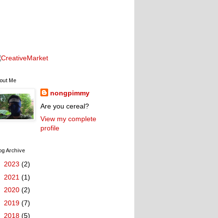
out Me
nongpimmy
Are you cereal?
View my complete
profile
og Archive
►
2023
(2)
►
2021
(1)
►
2020
(2)
►
2019
(7)
►
2018
(5)