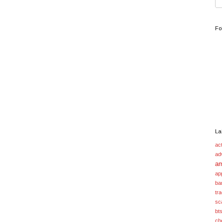
Fo
La
act
ad
a
ap
ba
tr
sc
bt
ch