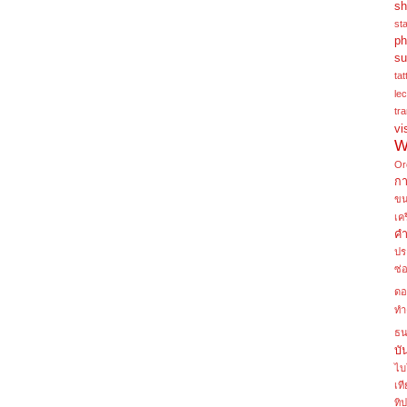
sh
st
ph
su
tat
le
tra
vi
W
Or
ก
ข
เค
คำ
ปร
ซ่
ดอ
ทำ
ธน
บั
ไบ
เท
ทิป