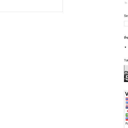
Se
ที่
To