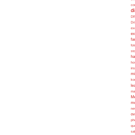
co
d
D
Dr
ex
ex
fa
fot
st
ha
hos
ins
mi
ko
le
ma
Me
m
ne
ov
ph
qu
sa