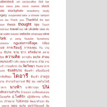
utterstock
siri
sissiocoffee
Skill bar
stock
atus
steve jobs
stock market
oto
stockphoto
strawberry
study
rgery
suspended
take a shower
tampon
Thankful
too
tax
Thank you
the last
thought
thesis
tips
cture
Touch
travel
uk
ukulele
usa
nsit tour
twz
vfs
sa
website
wine
wallet
wawee
whatsapp
ork
yi peng
Youtube Symphony
กฎแห่งการดึงดูด
กล้อง
chestra
การเรียนรู้
าแฟ
การลงทุน
กิน
เกม
ขับรถ
ขาย
ข่าว
คริสต์มาส
นม
คลาย
ความคิด
คอร์ด
คำคม
รียด
ความฝัน
คมของข้า
งาน
เค้ก
เคลม
ฆ่าตัวตาย
งาน
จิตวิทยา
ะจำ
งานอดิเรก
เงิน
จินตนาการ
ซีสต์ที่รังไข่
อมรถ
ซึมเศร้า
ดร็อปบ็อกซ์
ไดอารี
ถ่ายรูป
กส้มสีทอง
ตื่นเช้า
ทิป
งาน
ทำงานร้านกาแฟ
ทุน
เทคโนโลยี
บ่น
นางฟ้า
าคาร
นาฬิกาปลุก
นทึกความสำเร็จ
บ้านนอก
แบล็คแคนยอน
ป.โทที่รัก
โอเมตริค
ปฏิบัติธรรม
เปรียบ
ไปอังกฤษ
ียบ
เป้าหมาย
พัฒนาตัวเอง
พัน
เพลง
เพพาล
ฟอร์ด
ฟอร์เวิร์ดเมลล์
ภัย