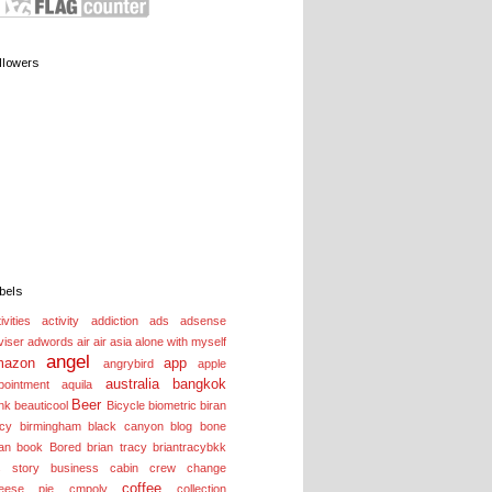
llowers
bels
ivities
activity
addiction
ads
adsense
viser
adwords
air
air asia
alone with myself
angel
mazon
app
angrybird
apple
australia
bangkok
pointment
aquila
Beer
nk
beauticool
Bicycle
biometric
biran
acy
birmingham
black canyon
blog
bone
an
book
Bored
brian tracy
briantracybkk
s story
business
cabin crew
change
coffee
eese pie
cmpoly
collection