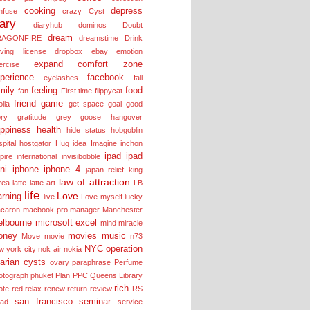
cooking
depress
nfuse
crazy
Cyst
iary
diaryhub
dominos
Doubt
dream
RAGONFIRE
dreamstime
Drink
iving license
dropbox
ebay
emotion
expand comfort zone
ercise
perience
facebook
eyelashes
fall
mily
feeling
food
fan
First time
flippycat
friend
game
olia
get space
goal
good
ory
gratitude
grey goose
hangover
ppiness
health
hide status
hobgoblin
pital
hostgator
Hug
idea
Imagine
inchon
ipad
ipad
pire
international
invisibobble
ni
iphone
iphone 4
japan relief
king
law of attraction
rea
latte
latte art
LB
life
Love
arning
live
Love myself
lucky
caron
macbook pro
manager
Manchester
lbourne
microsoft excel
mind
miracle
oney
movies
music
Move
movie
n73
NYC
operation
w york city
nok air
nokia
arian cysts
ovary
paraphrase
Perfume
otograph
phuket
Plan
PPC
Queens Library
rich
ote
red
relax
renew
return
review
RS
san francisco
seminar
lad
service