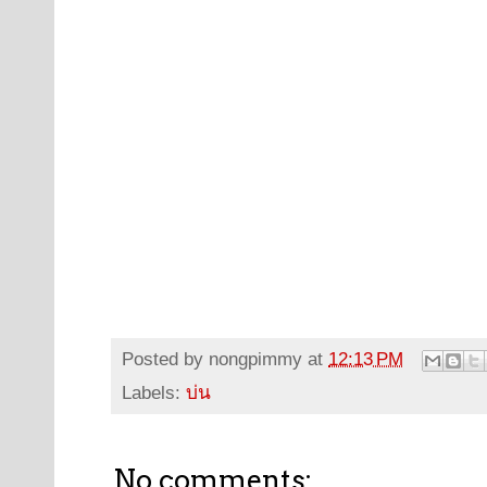
Posted by
nongpimmy
at
12:13 PM
Labels:
บ่น
No comments: