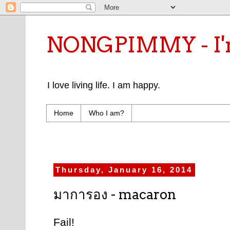
NONGPIMMY - I'm
I love living life. I am happy.
Home
Who I am?
Thursday, January 16, 2014
มาการอง - macaron
Fail!