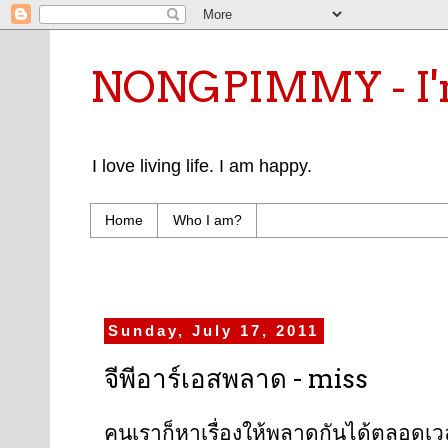
NONGPIMMY - I'm
I love living life. I am happy.
Home
Who I am?
Sunday, July 17, 2011
จีพีอาร์เอสพลาด - miss
คนเราก็หาเรื่องให้พลาดกันได้ตลอดเ