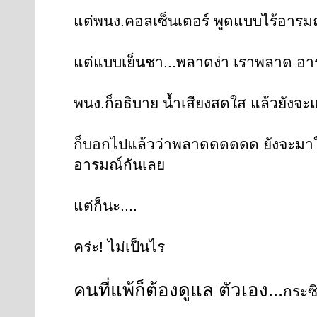
แต่พนง.คอลเซ็นเตอร์ พูดแบบไร้อารมณ์
แต่แบบเย็นชา...พลาดง่า เราพลาด อ
พนง.ก็อธิบาย น้ำเสียงสดใส แล้วยังจะ
ก็บอกไปแล้วว่าพลาดดดดดด ยังจะมาให้ส
อารมณ์กันเลย
แต่ก็นะ....
คร่ะ! ไม่เป็นไร
คนที่แพ้ก็ต้องดูแล ตัวเอง...
กระซ