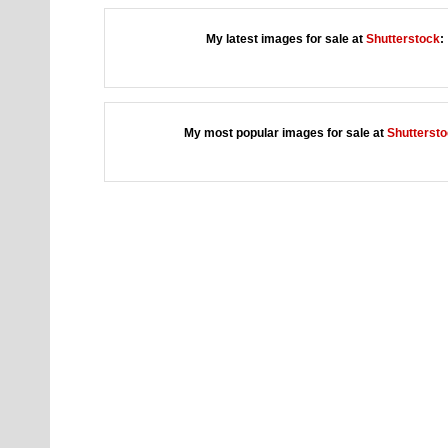
My latest images for sale at
Shutterstock
:
My most popular images for sale at
Shutterst