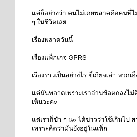
แต่ก็อย่างว่า คนไม่เคยพลาดคือคนที่ไ
ๆ ในชีวิตเลย
เรื่องพลาดวันนี้
เรื่องแพ็กเกจ GPRS
เรื่องราวเป็นอย่างไร ขี้เกียจเล่า พวกเ
แต่มันพลาดเพราะเราอ่านข้อตกลงไม่ดี 
เห็นวะคะ
แต่เราก็ขำ ๆ นะ ได้ข่าวว่าใช้เกินไป
เพราะคิดว่ามันยังอยู่ในแพ็ก