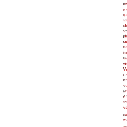
ov
ph
qu
sa
sh
st
ph
su
tat
le
tra
vi
W
Or
ก
ข
เค
คำ
ปร
ซ่
ดอ
ทำ