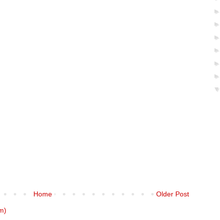
Home
Older Post
m)