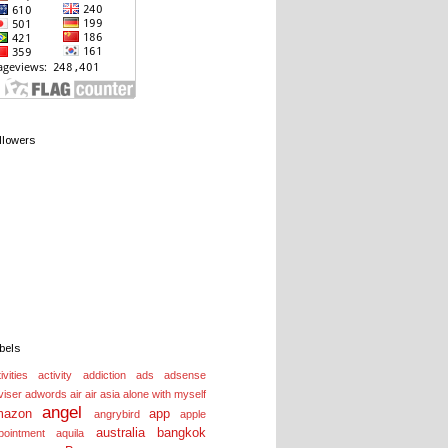
llowers
bels
ivities
activity
addiction
ads
adsense
viser
adwords
air
air asia
alone with myself
angel
mazon
app
angrybird
apple
australia
bangkok
pointment
aquila