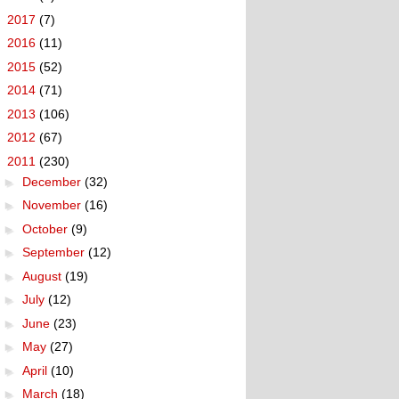
►
2017
(7)
►
2016
(11)
►
2015
(52)
►
2014
(71)
►
2013
(106)
►
2012
(67)
▼
2011
(230)
►
December
(32)
►
November
(16)
►
October
(9)
►
September
(12)
►
August
(19)
►
July
(12)
►
June
(23)
►
May
(27)
►
April
(10)
►
March
(18)