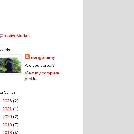
out Me
nongpimmy
Are you cereal?
View my complete
profile
og Archive
►
2023
(2)
►
2021
(1)
►
2020
(2)
►
2019
(7)
►
2018
(5)