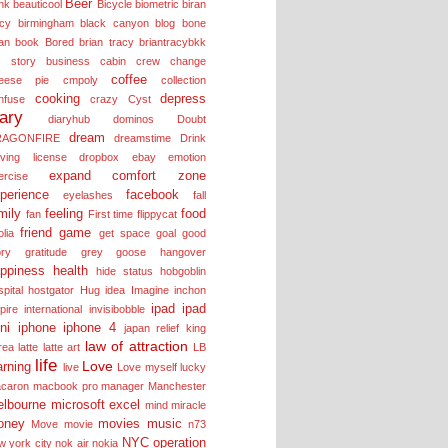
Beer
nk
beauticool
Bicycle
biometric
biran
acy
birmingham
black canyon
blog
bone
an
book
Bored
brian tracy
briantracybkk
s story
business
cabin crew
change
coffee
eese pie
cmpoly
collection
cooking
depress
nfuse
crazy
Cyst
iary
diaryhub
dominos
Doubt
dream
RAGONFIRE
dreamstime
Drink
iving license
dropbox
ebay
emotion
expand comfort zone
ercise
perience
facebook
eyelashes
fall
mily
feeling
food
fan
First time
flippycat
friend
game
olia
get space
goal
good
ory
gratitude
grey goose
hangover
ppiness
health
hide status
hobgoblin
pital
hostgator
Hug
idea
Imagine
inchon
ipad
ipad
pire
international
invisibobble
ni
iphone
iphone 4
japan relief
king
law of attraction
rea
latte
latte art
LB
life
Love
arning
live
Love myself
lucky
caron
macbook pro
manager
Manchester
lbourne
microsoft excel
mind
miracle
oney
movies
music
Move
movie
n73
NYC
operation
w york city
nok air
nokia