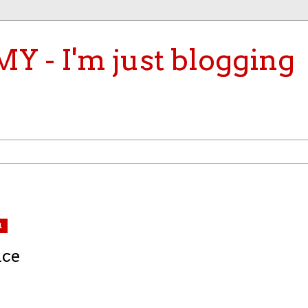
- I'm just blogging
1
ace