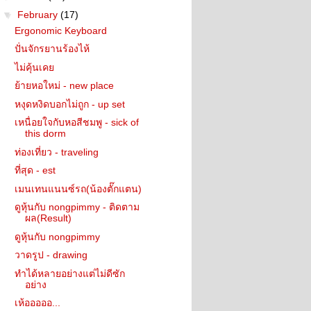
▼
February
(17)
Ergonomic Keyboard
ปั่นจักรยานร้องไห้
ไม่คุ้นเคย
ย้ายหอใหม่ - new place
หงุดหงิดบอกไม่ถูก - up set
เหนื่อยใจกับหอสีชมพู - sick of
this dorm
ท่องเที่ยว - traveling
ที่สุด - est
เมนเทนแนนซ์รถ(น้องตั๊กแตน)
ดูหุ้นกับ nongpimmy - ติดตาม
ผล(Result)
ดูหุ้นกับ nongpimmy
วาดรูป - drawing
ทำได้หลายอย่างแต่ไม่ดีซัก
อย่าง
เห้อออออ...