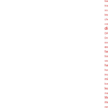
ba
tr
sc
bt
ch
co
d
D
Dr
ex
ex
fa
fot
st
ha
hos
ins
mi
ko
le
ma
Me
m
ne