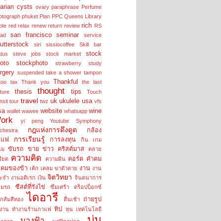
arian cysts
ovary
paraphrase
Perfume
otograph
phuket
Plan
PPC
Queens Library
rich
ote
red
relax
renew
return
review
RS
san francisco
seminar
lad
service
utterstock
siri
sissiocoffee
Skill bar
stock
atus
steve jobs
stock market
oto
stockphoto
strawberry
study
rgery
suspended
take a shower
tampon
Thankful
too
tax
Thank you
the last
thought
thesis
tips
cture
Touch
travel
uk
ukulele
usa
nsit tour
twz
vfs
sa
website
wine
wallet
wawee
whatsapp
ork
yi peng
Youtube Symphony
กฎแห่งการดึงดูด
กล้อง
chestra
การเรียนรู้
าแฟ
การลงทุน
กิน
เกม
ขับรถ
ขาย
ข่าว
คริสต์มาส
นม
คลาย
ความคิด
คอร์ด
คำคม
รียด
ความฝัน
คมของข้า
งาน
เค้ก
เคลม
ฆ่าตัวตาย
งาน
จิตวิทยา
ะจำ
งานอดิเรก
เงิน
จินตนาการ
ซีสต์ที่รังไข่
อมรถ
ซึมเศร้า
ดร็อปบ็อกซ์
ไดอารี
ถ่ายรูป
กส้มสีทอง
ตื่นเช้า
ทิป
งาน
ทำงานร้านกาแฟ
ทุน
เทคโนโลยี
บ่น
นางฟ้า