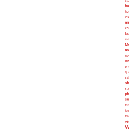
st
ha
hos
ins
mi
ko
le
ma
Me
m
ne
ov
ph
qu
sa
sh
st
ph
su
tat
le
tra
vi
W