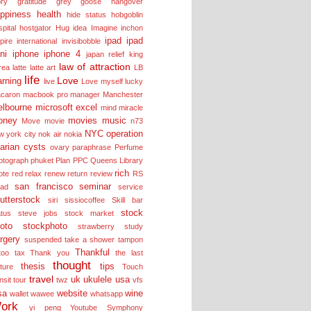
ory
gratitude
grey goose
hangover
ppiness
health
hide status
hobgoblin
pital
hostgator
Hug
idea
Imagine
inchon
ipad
ipad
pire
international
invisibobble
ni
iphone
iphone 4
japan relief
king
law of attraction
rea
latte
latte art
LB
life
Love
arning
live
Love myself
lucky
caron
macbook pro
manager
Manchester
lbourne
microsoft excel
mind
miracle
oney
movies
music
Move
movie
n73
NYC
operation
w york city
nok air
nokia
arian cysts
ovary
paraphrase
Perfume
otograph
phuket
Plan
PPC
Queens Library
rich
ote
red
relax
renew
return
review
RS
san francisco
seminar
lad
service
utterstock
siri
sissiocoffee
Skill bar
stock
atus
steve jobs
stock market
oto
stockphoto
strawberry
study
rgery
suspended
take a shower
tampon
Thankful
too
tax
Thank you
the last
thought
thesis
tips
cture
Touch
travel
uk
ukulele
usa
nsit tour
twz
vfs
sa
website
wine
wallet
wawee
whatsapp
ork
yi peng
Youtube Symphony