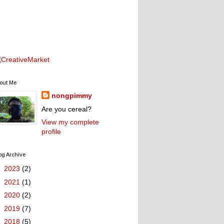
out Me
nongpimmy
Are you cereal?
View my complete
profile
og Archive
►
2023
(2)
►
2021
(1)
►
2020
(2)
►
2019
(7)
►
2018
(5)