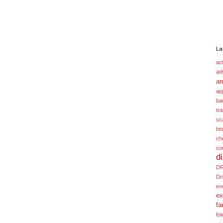
La
act
ad
a
ap
ba
tr
sc
bt
ch
co
d
D
Dr
ex
ex
fa
fot