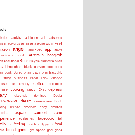
bels
ivities
activity
addiction
ads
adsense
viser
adwords
air
air asia
alone with myself
angel
mazon
app
angrybird
apple
australia
bangkok
pointment
aquila
Beer
nk
beauticool
Bicycle
biometric
biran
acy
birmingham
black canyon
blog
bone
an
book
Bored
brian tracy
briantracybkk
s story
business
cabin crew
change
coffee
eese pie
cmpoly
collection
cooking
depress
nfuse
crazy
Cyst
iary
diaryhub
dominos
Doubt
dream
RAGONFIRE
dreamstime
Drink
iving license
dropbox
ebay
emotion
expand comfort zone
ercise
perience
facebook
eyelashes
fall
mily
feeling
food
fan
First time
flippycat
friend
game
olia
get space
goal
good