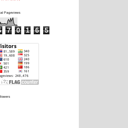
tal Pageviews
5
7
0
1
6
5
llowers