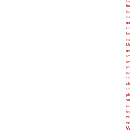
st
ha
hos
ins
mi
ko
le
ma
Me
m
ne
ov
ph
qu
sa
sh
st
ph
su
tat
le
tra
vi
W