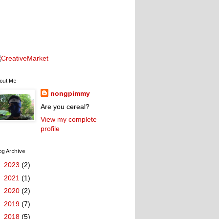
out Me
nongpimmy
Are you cereal?
View my complete
profile
og Archive
►
2023
(2)
►
2021
(1)
►
2020
(2)
►
2019
(7)
►
2018
(5)