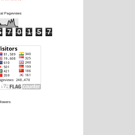
tal Pageviews
5
7
0
1
5
7
llowers