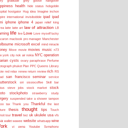
ory
gratitude
grey goose
hangover
ppiness
health
hide status
hobgoblin
pital
hostgator
Hug
idea
Imagine
inchon
ipad
ipad
pire
international
invisibobble
ni
iphone
iphone 4
japan relief
king
law of attraction
rea
latte
latte art
LB
life
Love
arning
live
Love myself
lucky
caron
macbook pro
manager
Manchester
lbourne
microsoft excel
mind
miracle
oney
movies
music
Move
movie
n73
NYC
operation
w york city
nok air
nokia
arian cysts
ovary
paraphrase
Perfume
otograph
phuket
Plan
PPC
Queens Library
rich
ote
red
relax
renew
return
review
RS
san francisco
seminar
lad
service
utterstock
siri
sissiocoffee
Skill bar
stock
atus
steve jobs
stock market
oto
stockphoto
strawberry
study
rgery
suspended
take a shower
tampon
Thankful
too
tax
Thank you
the last
thought
thesis
tips
cture
Touch
travel
uk
ukulele
usa
nsit tour
twz
vfs
sa
website
wine
wallet
wawee
whatsapp
ork
yi peng
Youtube Symphony