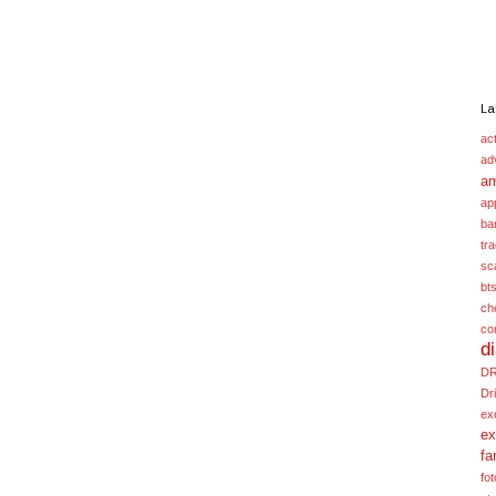
La
act
ad
a
ap
ba
tr
sc
bt
ch
co
d
D
Dr
ex
ex
fa
fot