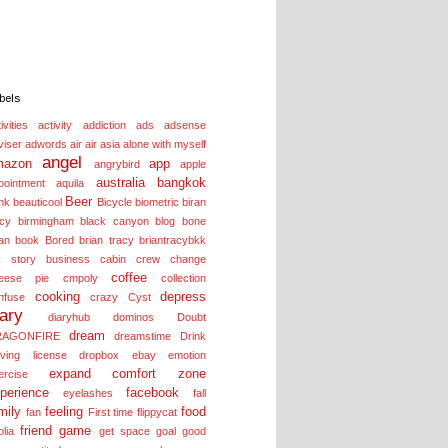
bels
ivities
activity
addiction
ads
adsense
viser
adwords
air
air asia
alone with myself
angel
mazon
app
angrybird
apple
australia
bangkok
pointment
aquila
Beer
nk
beauticool
Bicycle
biometric
biran
acy
birmingham
black canyon
blog
bone
an
book
Bored
brian tracy
briantracybkk
s story
business
cabin crew
change
coffee
eese pie
cmpoly
collection
cooking
depress
nfuse
crazy
Cyst
iary
diaryhub
dominos
Doubt
dream
RAGONFIRE
dreamstime
Drink
iving license
dropbox
ebay
emotion
expand comfort zone
ercise
perience
facebook
eyelashes
fall
mily
feeling
food
fan
First time
flippycat
friend
game
olia
get space
goal
good