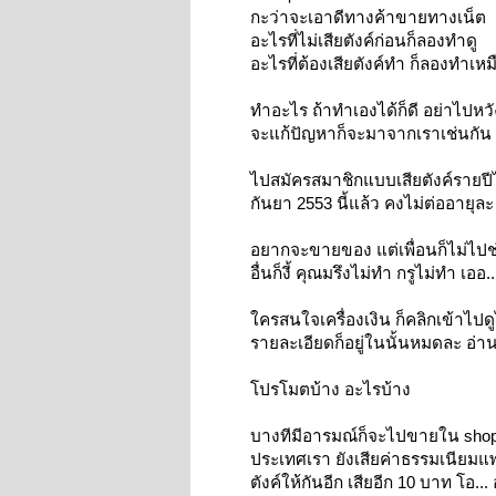
กะว่าจะเอาดีทางค้าขายทางเน็ต
อะไรที่ไม่เสียตังค์ก่อนก็ลองทำดู
อะไรที่ต้องเสียตังค์ทำ ก็ลองทำเห
ทำอะไร ถ้าทำเองได้ก็ดี อย่าไปหวั
จะแก้ปัญหาก็จะมาจากเราเช่นกัน เ
ไปสมัครสมาชิกแบบเสียตังค์รายป
กันยา 2553 นี้แล้ว คงไม่ต่ออายุล
อยากจะขายของ แต่เพื่อนก็ไม่ไปช่ว
อื่นก็งี้ คุณมรึงไม่ทำ กรูไม่ทำ เออ...
ใครสนใจเครื่องเงิน ก็คลิกเข้าไป
รายละเอียดก็อยู่ในนั้นหมดละ อ่
โปรโมตบ้าง อะไรบ้าง
บางทีมีอารมณ์ก็จะไปขายใน shoppi
ประเทศเรา ยังเสียค่าธรรมเนียมแพง
ตังค์ให้กันอีก เสียอีก 10 บาท โอ... อ