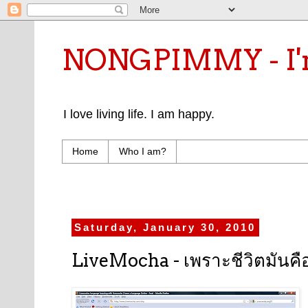
NONGPIMMY - I'm
I love living life. I am happy.
Home
Who I am?
Saturday, January 30, 2010
LiveMocha - เพราะชีวิตมันคื