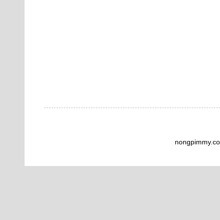
nongpimmy.co