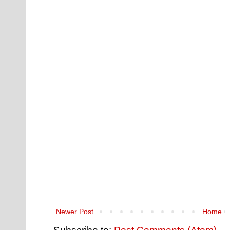
Newer Post
Home