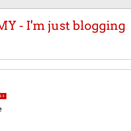
- I'm just blogging
13
e