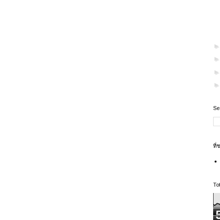
Se
ที่
To