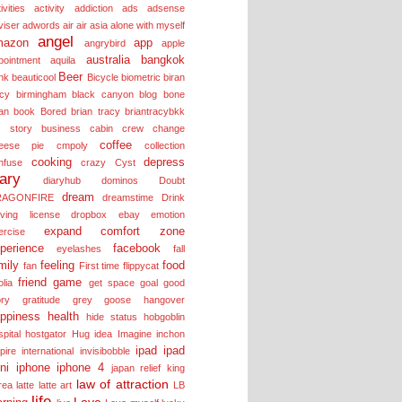
ivities
activity
addiction
ads
adsense
viser
adwords
air
air asia
alone with myself
angel
mazon
app
angrybird
apple
australia
bangkok
pointment
aquila
Beer
nk
beauticool
Bicycle
biometric
biran
acy
birmingham
black canyon
blog
bone
an
book
Bored
brian tracy
briantracybkk
s story
business
cabin crew
change
coffee
eese pie
cmpoly
collection
cooking
depress
nfuse
crazy
Cyst
iary
diaryhub
dominos
Doubt
dream
RAGONFIRE
dreamstime
Drink
iving license
dropbox
ebay
emotion
expand comfort zone
ercise
perience
facebook
eyelashes
fall
mily
feeling
food
fan
First time
flippycat
friend
game
olia
get space
goal
good
ory
gratitude
grey goose
hangover
ppiness
health
hide status
hobgoblin
pital
hostgator
Hug
idea
Imagine
inchon
ipad
ipad
pire
international
invisibobble
ni
iphone
iphone 4
japan relief
king
law of attraction
rea
latte
latte art
LB
life
Love