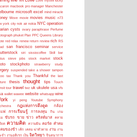
arning
live
Love myself
lucky
caron
macbook pro
manager
Manchester
lbourne
microsoft excel
mind
miracle
oney
movies
music
Move
movie
n73
NYC
operation
w york city
nok air
nokia
arian cysts
ovary
paraphrase
Perfume
otograph
phuket
Plan
PPC
Queens Library
rich
ote
red
relax
renew
return
review
RS
san francisco
seminar
lad
service
utterstock
siri
sissiocoffee
Skill bar
stock
atus
steve jobs
stock market
oto
stockphoto
strawberry
study
rgery
suspended
take a shower
tampon
Thankful
too
tax
Thank you
the last
thought
thesis
tips
cture
Touch
travel
uk
ukulele
usa
nsit tour
twz
vfs
sa
website
wine
wallet
wawee
whatsapp
ork
yi peng
Youtube Symphony
กฎแห่งการดึงดูด
กล้อง
chestra
การเรียนรู้
าแฟ
การลงทุน
กิน
เกม
ขับรถ
ขาย
ข่าว
คริสต์มาส
นม
คลาย
ความคิด
คอร์ด
คำคม
รียด
ความฝัน
คมของข้า
งาน
เค้ก
เคลม
ฆ่าตัวตาย
งาน
จิตวิทยา
ะจำ
งานอดิเรก
เงิน
จินตนาการ