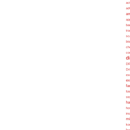
act
ad
a
ap
ba
tr
sc
bt
ch
co
d
D
Dr
ex
ex
fa
fot
st
ha
hos
ins
mi
ko