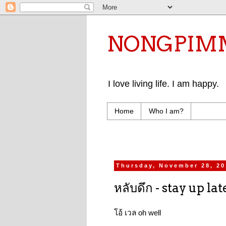
NONGPIMMY 
I love living life. I am happy.
Home
Who I am?
Thursday, November 28, 20
หลับดึก - stay up lat
โอ้ เวล oh well