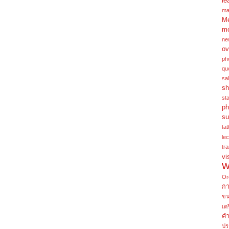
le
ma
Me
m
ne
ov
ph
qu
sa
sh
st
ph
su
tat
le
tra
vi
W
Or
ก
ข
เค
คำ
ปร