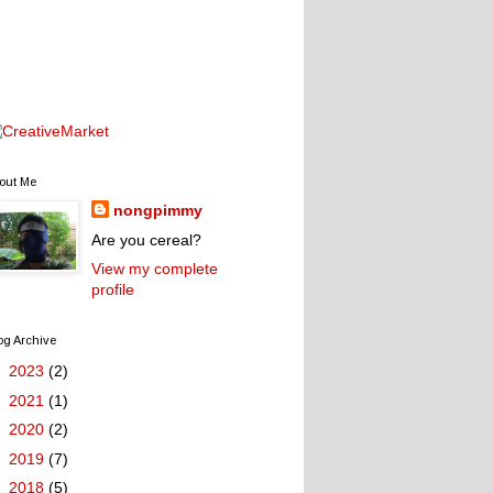
out Me
nongpimmy
Are you cereal?
View my complete
profile
og Archive
►
2023
(2)
►
2021
(1)
►
2020
(2)
►
2019
(7)
►
2018
(5)