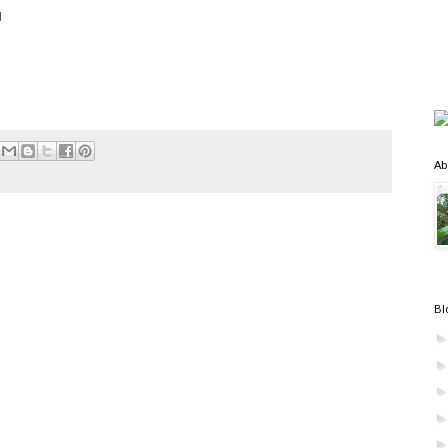
บ
Ab
Bl