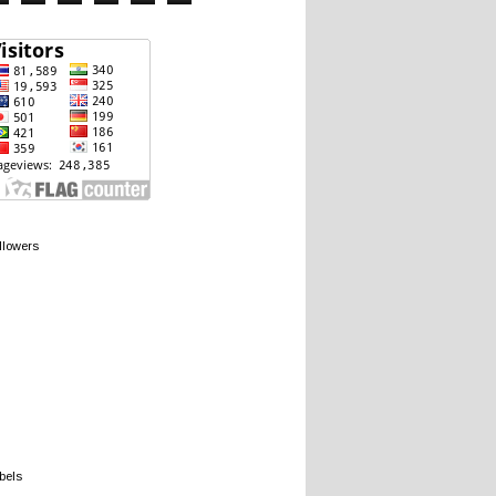
llowers
bels